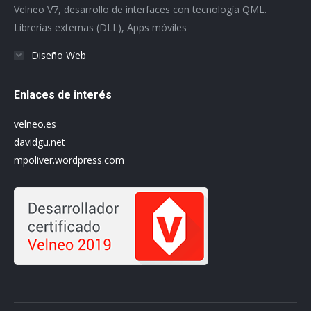
Velneo V7, desarrollo de interfaces con tecnología QML.
window
window
window
window
window
window
Librerías externas (DLL), Apps móviles
Diseño Web
Enlaces de interés
velneo.es
davidgu.net
mpoliver.wordpress.com