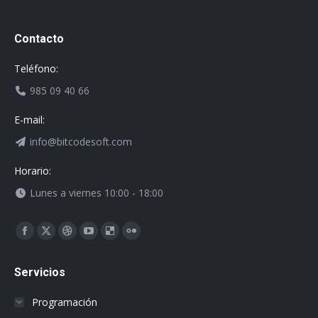
Contacto
Teléfono:
985 09 40 66
E-mail:
info@bitcodesoft.com
Horario:
Lunes a viernes 10:00 - 18:00
Encuéntranos en:
Facebook
X
Dribbble
YouTube
Delicious
Flickr
page
page
page
page
page
page
Servicios
opens
opens
opens
opens
opens
opens
in
in
in
in
in
in
Programación
new
new
new
new
new
new