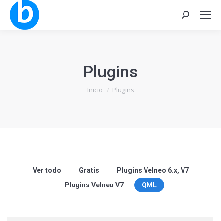
Buscar:
Plugins
Estás aquí:
Inicio
Plugins
Ver todo
Gratis
Plugins Velneo 6.x, V7
Plugins Velneo V7
QML