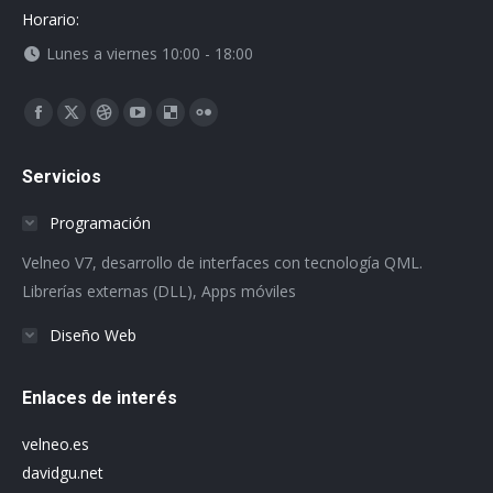
Horario:
Lunes a viernes 10:00 - 18:00
Encuéntranos en:
Facebook
X
Dribbble
YouTube
Delicious
Flickr
page
page
page
page
page
page
Servicios
opens
opens
opens
opens
opens
opens
in
in
in
in
in
in
Programación
new
new
new
new
new
new
Velneo V7, desarrollo de interfaces con tecnología QML.
window
window
window
window
window
window
Librerías externas (DLL), Apps móviles
Diseño Web
Enlaces de interés
velneo.es
davidgu.net