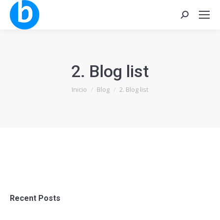
Buscar:
2. Blog list
Estás aquí:
Inicio
Blog
2. Blog list
Recent Posts