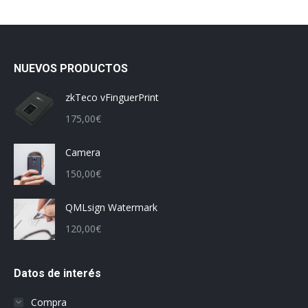
NUEVOS PRODUCTOS
zkTeco vFinguerPrint
175,00
€
Camera
150,00
€
QMLsign Watermark
120,00
€
Datos de interés
Compra