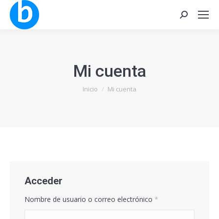
Buscar:
Mi cuenta
Estás aquí:
Inicio
Mi cuenta
Acceder
Obligatorio
Nombre de usuario o correo electrónico
*