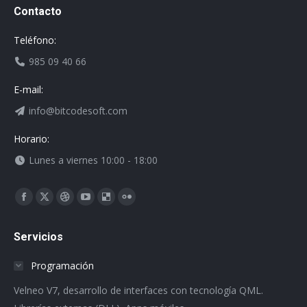
Contacto
Teléfono:
985 09 40 66
E-mail:
info@bitcodesoft.com
Horario:
Lunes a viernes 10:00 - 18:00
Encuéntranos en:
Facebook
X
Dribbble
YouTube
Delicious
Flickr
page
page
page
page
page
page
Servicios
opens
opens
opens
opens
opens
opens
in
in
in
in
in
in
Programación
new
new
new
new
new
new
Velneo V7, desarrollo de interfaces con tecnología QML.
window
window
window
window
window
window