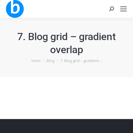
Buscar:
7. Blog grid – gradient
overlap
Estás aquí:
Inicio
Blog
7. Blog grid – gradient…