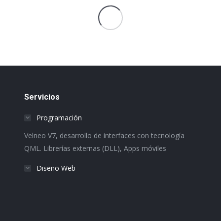
Servicios
Programación
Velneo V7, desarrollo de interfaces con tecnología
QML. Librerías externas (DLL), Apps móviles
Diseño Web