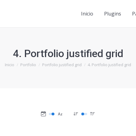
Inicio
Plugins
P
Inicio
Plugins
P
4. Portfolio justified grid
Estás aquí:
Inicio
Portfolio
Portfolio justified grid
4. Portfolio justified grid