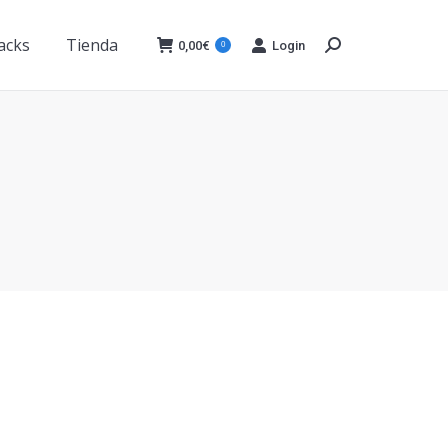
acks
Tienda
0,00
€
Login
0
Buscar:
acks
Tienda
0,00
€
Login
0
Buscar: