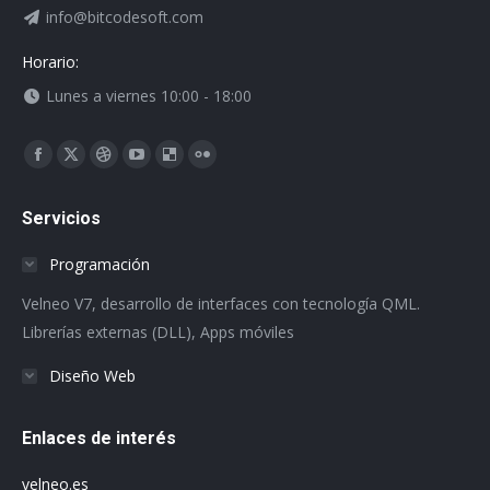
info@bitcodesoft.com
Horario:
Lunes a viernes 10:00 - 18:00
Encuéntranos en:
Facebook
X
Dribbble
YouTube
Delicious
Flickr
page
page
page
page
page
page
Servicios
opens
opens
opens
opens
opens
opens
in
in
in
in
in
in
Programación
new
new
new
new
new
new
Velneo V7, desarrollo de interfaces con tecnología QML.
window
window
window
window
window
window
Librerías externas (DLL), Apps móviles
Diseño Web
Enlaces de interés
velneo.es