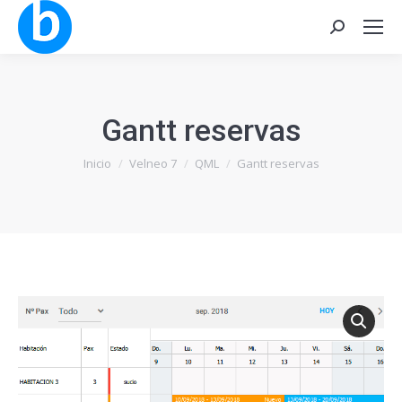
Buscar:
Gantt reservas
Estás aquí:
Inicio
Velneo 7
QML
Gantt reservas