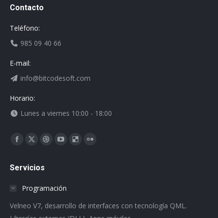
Contacto
Teléfono:
985 09 40 66
E-mail:
info@bitcodesoft.com
Horario:
Lunes a viernes 10:00 - 18:00
Encuéntranos en:
Facebook
X
Dribbble
YouTube
Delicious
Flickr
page
page
page
page
page
page
Servicios
opens
opens
opens
opens
opens
opens
in
in
in
in
in
in
Programación
new
new
new
new
new
new
Velneo V7, desarrollo de interfaces con tecnología QML.
window
window
window
window
window
window