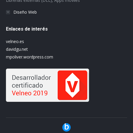
Librerías externas (DLL), Apps móviles
Diseño Web
Enlaces de interés
velneo.es
davidgu.net
mpoliver.wordpress.com