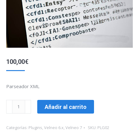
100,00
€
Parseador XML
XMLParser
Añadir al carrito
cantidad
Categorías:
Plugins
,
Velneo 6.x
,
Velneo 7
SKU:
PLG02