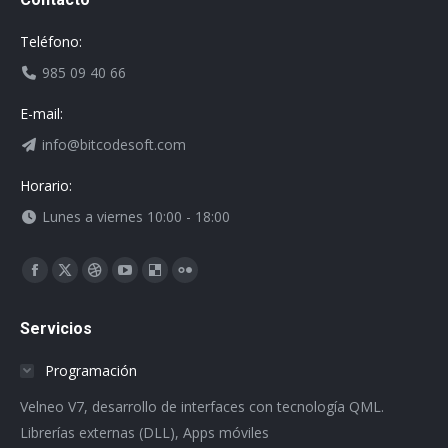
Teléfono:
985 09 40 66
E-mail:
info@bitcodesoft.com
Horario:
Lunes a viernes 10:00 - 18:00
Encuéntranos en:
Facebook
X
Dribbble
YouTube
Delicious
Flickr
page
page
page
page
page
page
Servicios
opens
opens
opens
opens
opens
opens
in
in
in
in
in
in
Programación
new
new
new
new
new
new
Velneo V7, desarrollo de interfaces con tecnología QML.
window
window
window
window
window
window
Librerías externas (DLL), Apps móviles