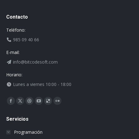
Contacto
Teléfono:
985 09 40 66
E-mail:
info@bitcodesoft.com
Horario:
Lunes a viernes 10:00 - 18:00
Encuéntranos en:
Facebook
X
Dribbble
YouTube
Delicious
Flickr
page
page
page
page
page
page
Servicios
opens
opens
opens
opens
opens
opens
in
in
in
in
in
in
Programación
new
new
new
new
new
new