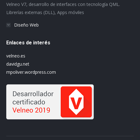
Velneo V7, desarrollo de interfaces con tecnología QML.
window
window
window
window
window
window
Librerías externas (DLL), Apps móviles
Diseño Web
Enlaces de interés
velneo.es
davidgu.net
mpoliver.wordpress.com