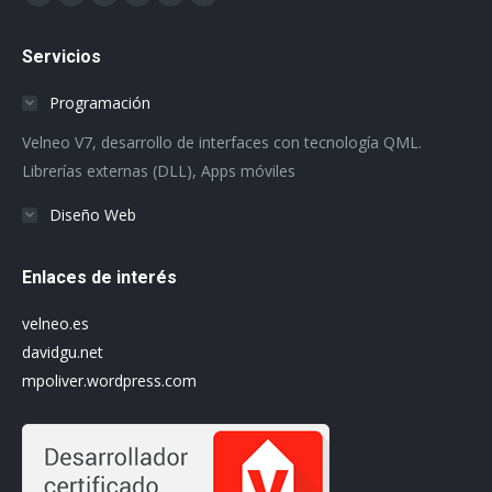
Facebook
X
Dribbble
YouTube
Delicious
Flickr
page
page
page
page
page
page
Servicios
opens
opens
opens
opens
opens
opens
in
in
in
in
in
in
Programación
new
new
new
new
new
new
Velneo V7, desarrollo de interfaces con tecnología QML.
window
window
window
window
window
window
Librerías externas (DLL), Apps móviles
Diseño Web
Enlaces de interés
velneo.es
davidgu.net
mpoliver.wordpress.com