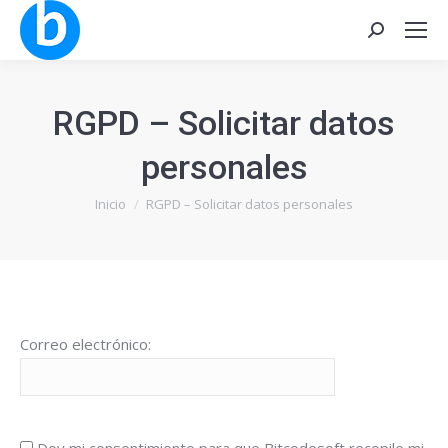
Buscar:
RGPD – Solicitar datos
personales
Estás aquí:
Inicio
RGPD – Solicitar datos personales
Correo electrónico: