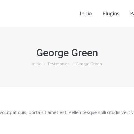
Inicio
Plugins
P
Inicio
Plugins
P
George Green
Estás aquí:
Inicio
Testimonios
George Green
olutpat quis, porta sit amet est. Pellen tesque solli citudin velit 