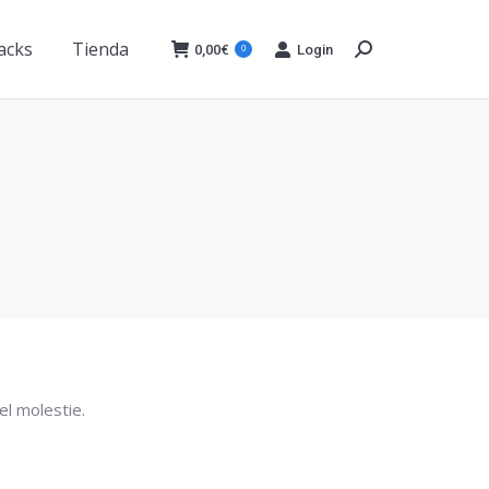
acks
Tienda
0,00
€
Login
0
Buscar:
acks
Tienda
0,00
€
Login
0
Buscar:
vel molestie.