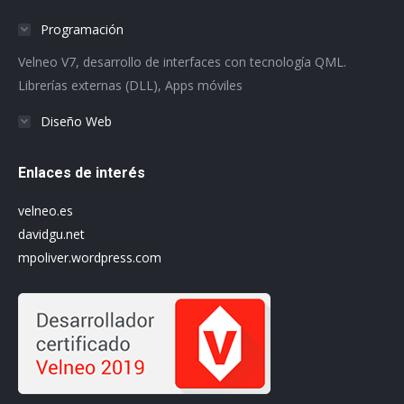
in
in
in
in
in
in
Programación
new
new
new
new
new
new
Velneo V7, desarrollo de interfaces con tecnología QML.
window
window
window
window
window
window
Librerías externas (DLL), Apps móviles
Diseño Web
Enlaces de interés
velneo.es
davidgu.net
mpoliver.wordpress.com