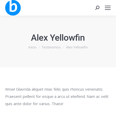
Buscar:
Alex Yellowfin
Estás aquí:
Inicio
Testimonios
Alex Yellowfin
Wow! Glavrida aliquet miac felis quis rhoncus venenatis.
Praesent pellent for esque a arcu ut eleifend. Nam ac velit
quis ante dolor for varius. Thanx!