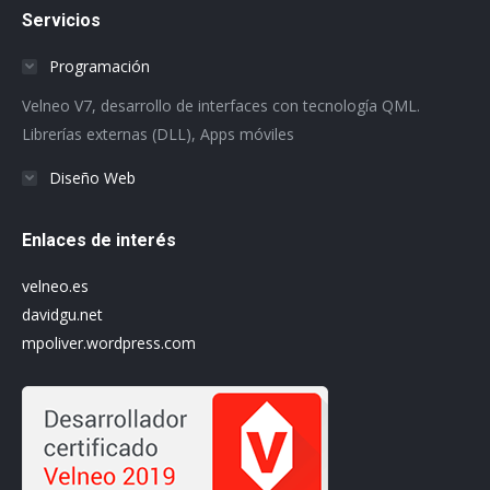
Servicios
opens
opens
opens
opens
opens
opens
in
in
in
in
in
in
Programación
new
new
new
new
new
new
Velneo V7, desarrollo de interfaces con tecnología QML.
window
window
window
window
window
window
Librerías externas (DLL), Apps móviles
Diseño Web
Enlaces de interés
velneo.es
davidgu.net
mpoliver.wordpress.com