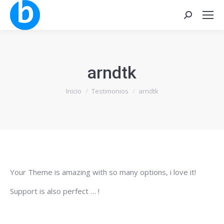
Buscar:
arndtk
Estás aquí:
Inicio
Testimonios
arndtk
Your Theme is amazing with so many options, i love it!
Support is also perfect … !