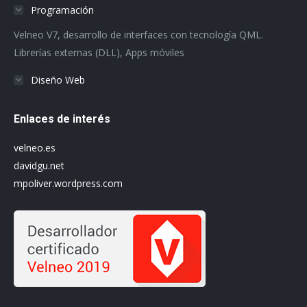
in
in
in
in
in
in
Programación
new
new
new
new
new
new
Velneo V7, desarrollo de interfaces con tecnología QML.
window
window
window
window
window
window
Librerías externas (DLL), Apps móviles
Diseño Web
Enlaces de interés
velneo.es
davidgu.net
mpoliver.wordpress.com