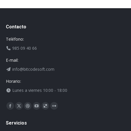
Contacto
Teléfono:
985 09 40 66
E-mail:
info@bitcodesoft.com
Horario:
Lunes a viernes 10:00 - 18:00
Encuéntranos en:
Facebook
X
Dribbble
YouTube
Delicious
Flickr
page
page
page
page
page
page
Servicios
opens
opens
opens
opens
opens
opens