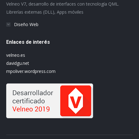
Velneo V7, desarrollo de interfaces con tecnología QML.
window
window
window
window
window
window
Librerías externas (DLL), Apps móviles
Diseño Web
Enlaces de interés
velneo.es
davidgu.net
mpoliver.wordpress.com