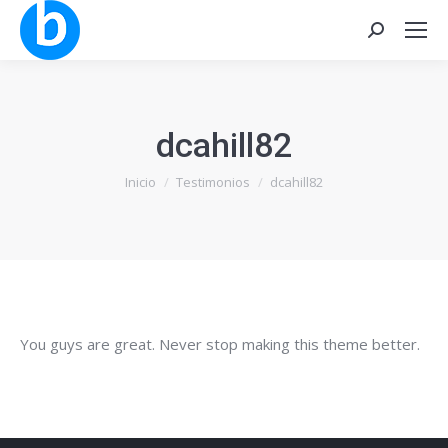
Buscar:
dcahill82
Estás aquí:
Inicio
Testimonios
dcahill82
You guys are great. Never stop making this theme better.