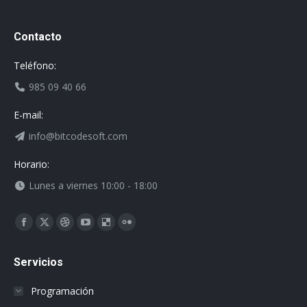
Contacto
Teléfono:
985 09 40 66
E-mail:
info@bitcodesoft.com
Horario:
Lunes a viernes 10:00 - 18:00
Encuéntranos en:
Facebook
X
Dribbble
YouTube
Delicious
Flickr
page
page
page
page
page
page
Servicios
opens
opens
opens
opens
opens
opens
in
in
in
in
in
in
Programación
new
new
new
new
new
new