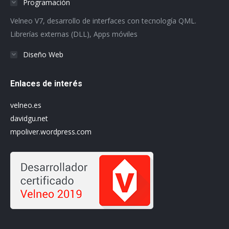
Programación
new
new
new
new
new
new
Velneo V7, desarrollo de interfaces con tecnología QML.
window
window
window
window
window
window
Librerías externas (DLL), Apps móviles
Diseño Web
Enlaces de interés
velneo.es
davidgu.net
mpoliver.wordpress.com