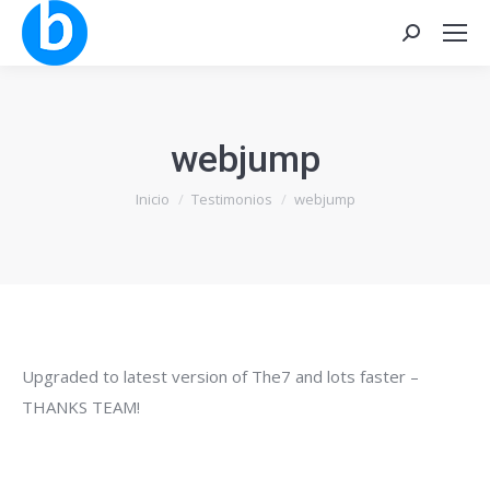
Buscar:
webjump
Estás aquí:
Inicio
Testimonios
webjump
Upgraded to latest version of The7 and lots faster –
THANKS TEAM!