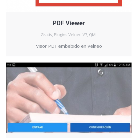
PDF Viewer
Gratis
,
Plugins Velneo V7
,
QML
Visor PDF embebido en Velneo