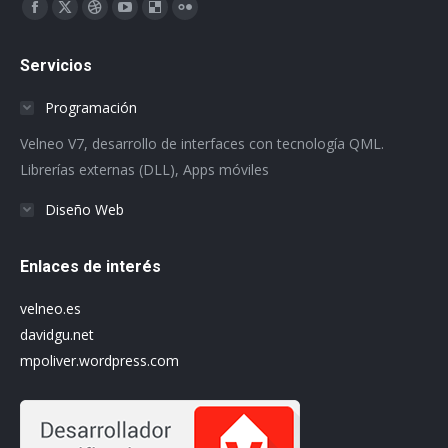
Encuéntranos en:
Facebook
X
Dribbble
YouTube
Delicious
Flickr
page
page
page
page
page
page
Servicios
opens
opens
opens
opens
opens
opens
in
in
in
in
in
in
Programación
new
new
new
new
new
new
Velneo V7, desarrollo de interfaces con tecnología QML.
window
window
window
window
window
window
Librerías externas (DLL), Apps móviles
Diseño Web
Enlaces de interés
velneo.es
davidgu.net
mpoliver.wordpress.com