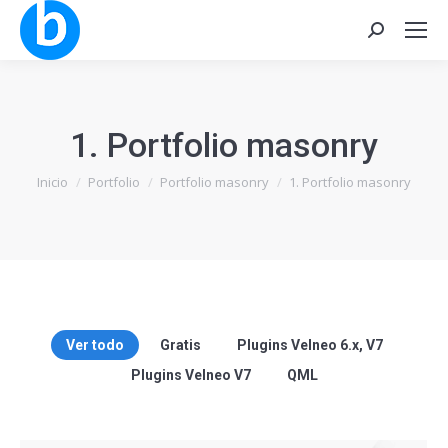
Buscar:
1. Portfolio masonry
Estás aquí:
Inicio
Portfolio
Portfolio masonry
1. Portfolio masonry
Ver todo
Gratis
Plugins Velneo 6.x, V7
Plugins Velneo V7
QML