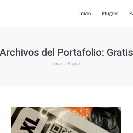
Inicio
Plugins
P
Inicio
Plugins
P
Archivos del Portafolio:
Grati
Estás aquí:
Inicio
Project