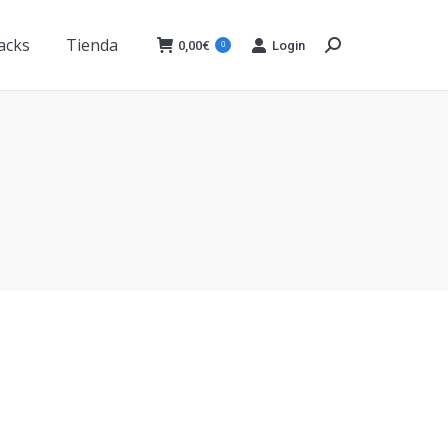
acks
Tienda
0,00
€
Login
0
Buscar:
acks
Tienda
0,00
€
Login
0
Buscar:
s