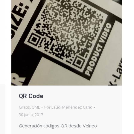
QR Code
Gratis
,
QML
Por
Laudi Menéndez Cano
30 junio, 2017
Generación códigos QR desde Velneo