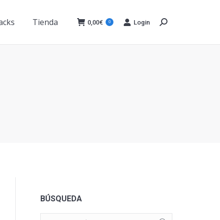
acks
Tienda
0,00
€
Login
0
Buscar:
acks
Tienda
0,00
€
Login
0
Buscar:
BÚSQUEDA