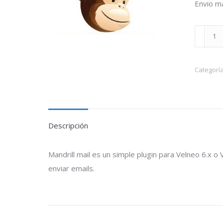
Envio m
Mandril
email
cantidad
Categorí
Descripción
Mandrill mail es un simple plugin para Velneo 6.x o
enviar emails.