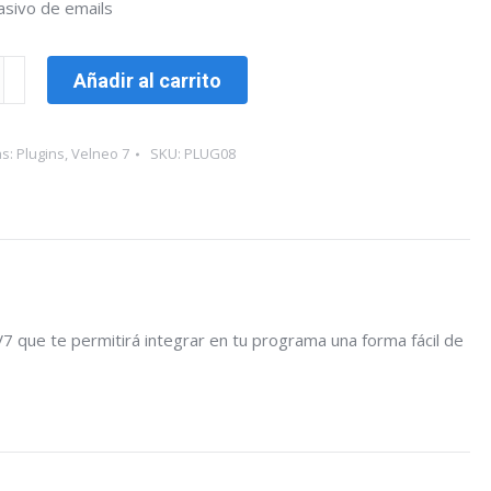
asivo de emails
Añadir al carrito
as:
Plugins
,
Velneo 7
SKU:
PLUG08
 V7 que te permitirá integrar en tu programa una forma fácil de