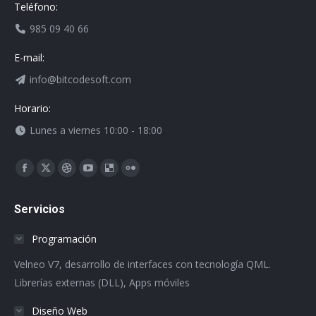
Teléfono:
985 09 40 66
E-mail:
info@bitcodesoft.com
Horario:
Lunes a viernes 10:00 - 18:00
Encuéntranos en:
Facebook
X
Dribbble
YouTube
Delicious
Flickr
page
page
page
page
page
page
Servicios
opens
opens
opens
opens
opens
opens
in
in
in
in
in
in
Programación
new
new
new
new
new
new
Velneo V7, desarrollo de interfaces con tecnología QML.
window
window
window
window
window
window
Librerías externas (DLL), Apps móviles
Diseño Web