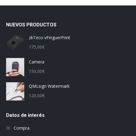
NUEVOS PRODUCTOS
zkTeco vFinguerPrint
175,00
€
Camera
150,00
€
QMLsign Watermark
120,00
€
Datos de interés
Compra