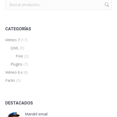
CATEGORÍAS
Velneo 7
(17)
QML
(9)
Free
(2)
Plugins
(7)
Velneo 6.x
(8)
Packs
(3)
DESTACADOS
Mandril email