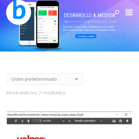
Buscar:
DESARROLLO A MEDIDA
Apps móviles, componentes QML, y más...
Cuéntanos tu necesidad, encontraremos una solución
profesional a medida. Solo rellena el formulario y envíalo.
Formulario solicitud
Mostrando los 2 resultados