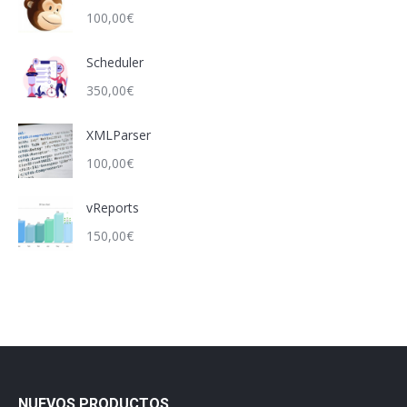
100,00
€
Scheduler
350,00
€
XMLParser
100,00
€
vReports
150,00
€
NUEVOS PRODUCTOS